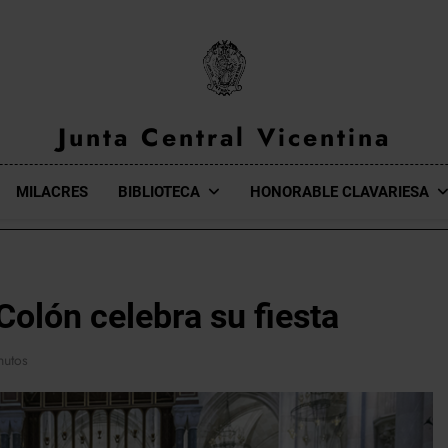
Junta Central Vicentina
Web Oficial De La Junta Central Vicentina De Valencia
MILACRES
BIBLIOTECA
HONORABLE CLAVARIESA
Colón celebra su fiesta
nutos