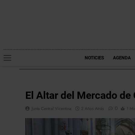
Saltar
al
contenido
NOTICIES
AGENDA
NOTICIES
El Altar del Mercado de 
0
Junta Central Vicentina
2 Años Atrás
1 Mi