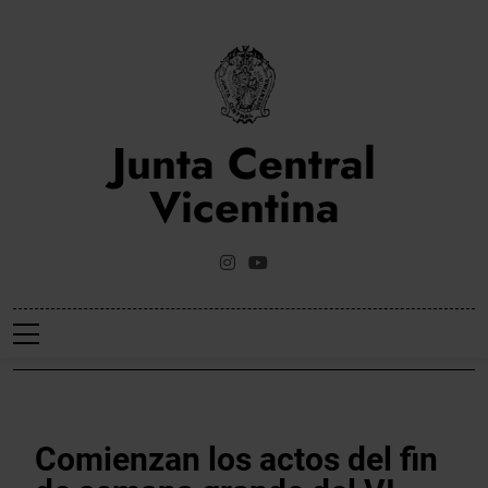
Saltar
al
contenido
Junta Central
Vicentina
Web Oficial De La Junta Central Vicentina De Valencia
NOTICIES
Comienzan los actos del fin