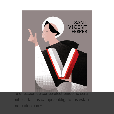
Anterior:
Siguiente:
Navegación
de
Cinco de abril de dos
Expuestas en la
mil diecinueve
Catedral las
entradas
Imágenes que
participarán en la
Procesión del
Centenario.
DEJA UNA RESPUESTA
Tu dirección de correo electrónico no será
publicada.
Los campos obligatorios están
marcados con
*