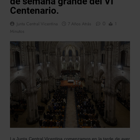
de semana grande del VI
Centenario.
0
Junta Central Vicentina
7 Años Atrás
1
Minutos
La Junta Central Vicentina comenzamos en la tarde de ayer