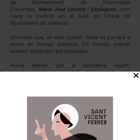
de Nomenament de l’Honorable
Clavariesa,
Maria José Llorens
i
Esplugues
, com
mana la tradició en el Saló de Cristal de
l’Ajuntament de Valéncia.
Informem que, en esta ocasió, l’acte es portarà a
terme en format assentat. Els invitats tindran
assents assignats i personalisats.
Aixina mateix, per la normativa vigent,
s’implementarà un control d’aforament. Açò
implica que serà imprescindible presentar
l’invitació en l’accés.
Es demana la major colaboració per a complir en
la normativa d’aforament establida per
l’Ajuntament.
L’assistència està restringida exclusivament als
qui han rebut l’invitació.