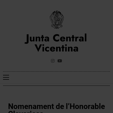
Saltar
al
contenido
Junta Central
Vicentina
Web Oficial De La Junta Central Vicentina De Valencia
NOTICIES
Nomenament de l’Honorable