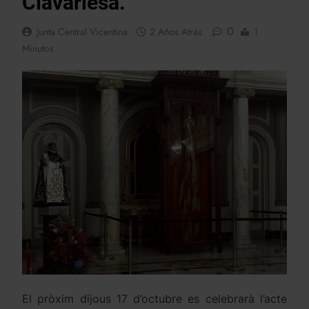
Clavariesa.
0
Junta Central Vicentina
2 Años Atrás
1
Minutos
El pròxim dijous 17 d’octubre es celebrarà l’acte