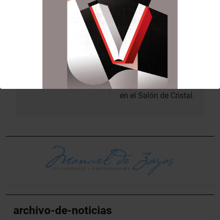
Anterior:
Siguiente:
Navegación
de
Toña Játiva en la
Mª José Llorens es
celebració del 9
nombrada
entradas
d’octubre.
oficialmente
Honorable Clavariesa
en el Salón de Cristal.
archivo-de-noticias