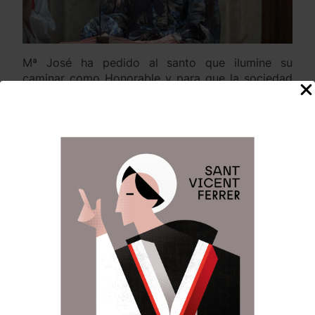
Mª José ha pedido al santo que ilumine su
caminar como Honorable y para que la sociedad
vuelva al sendero de la fe.