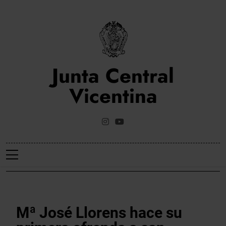
Saltar
al
contenido
Junta Central
Vicentina
Web Oficial De La Junta Central Vicentina De Valencia
NOTICIES
Mª José Llorens hace su