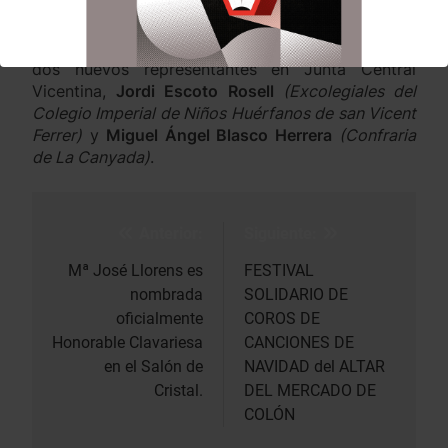
Al finalizar la misa la Presidente de
Junta Central
Vicentina,
Mónica Gil
y la
Honorable Clavariesa
,
Mª José Llorens
han impuesto las medallas a los
dos nuevos representantes en Junta Central
Vicentina,
Jordi Escoto Rosell
(Excolegiales del
Colegio Imperial de Niños Huérfanos de san Vicent
Ferrer)
y
Miguel Ángel Blasco Herrera
(Confraria
de La Canyada)
.
Anterior:
Siguiente:
Navegación
de
Mª José Llorens es
FESTIVAL
nombrada
SOLIDARIO DE
entradas
oficialmente
COROS DE
Honorable Clavariesa
CANCIONES DE
en el Salón de
NAVIDAD del ALTAR
Cristal.
DEL MERCADO DE
COLÓN