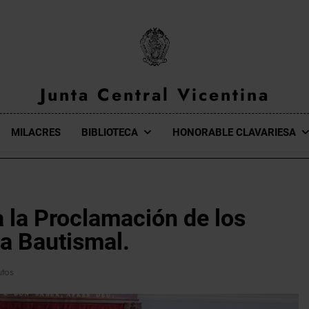
Junta Central Vicentina
Web Oficial De La Junta Central Vicentina De Valencia
MILACRES
BIBLIOTECA
HONORABLE CLAVARIESA
a la Proclamación de los
la Bautismal.
utos