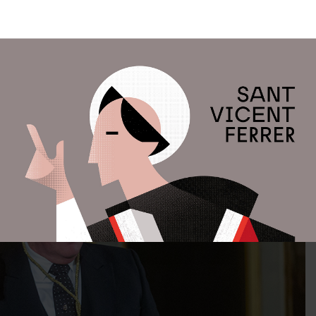
iesa asistió a la Proclamación de los Clavarios 2025
icente Ferrer,
Sara Brugger Frigols y Antonio Martí