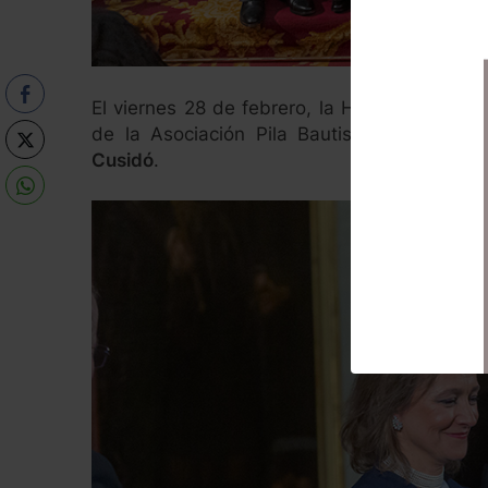
El viernes 28 de febrero, la Honorable Clavar
de la Asociación Pila Bautismal de San V
Cusidó
.