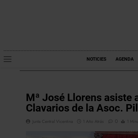
Saltar
al
contenido
NOTICIES
AGENDA
NOTICIES
Mª José Llorens asiste 
Clavarios de la Asoc. Pi
0
Junta Central Vicentina
1 Año Atrás
1 Min