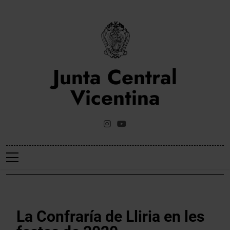
Saltar
al
contenido
Junta Central
Vicentina
Web Oficial De La Junta Central Vicentina De Valencia
NOTICIES
La Confraría de Lliria en les