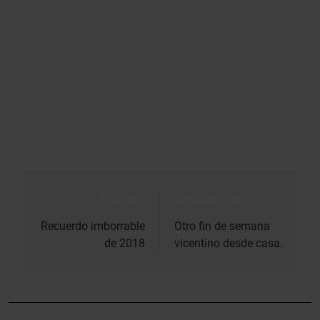
Anterior:
Siguiente:
Navegación
de
Recuerdo imborrable
Otro fin de semana
de 2018
vicentino desde casa.
entradas