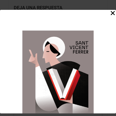
DEJA UNA RESPUESTA
Tu dirección de correo electrónico no será
publicada.
Los campos obligatorios están
marcados con
*
Comentario
*
Nombre