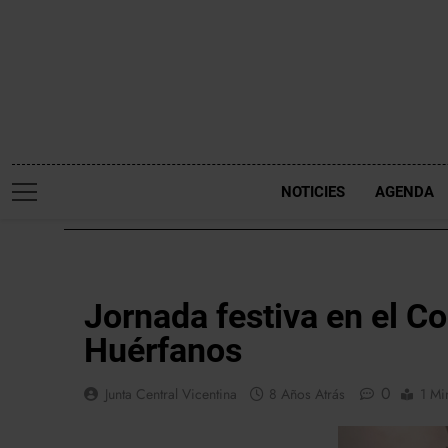
Saltar
al
contenido
NOTICIES
AGENDA
NOTICIES
Jornada festiva en el Co
Huérfanos
0
Junta Central Vicentina
8 Años Atrás
1 Mi