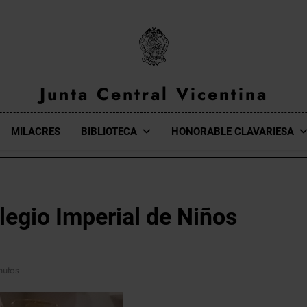
Junta Central Vicentina
Web Oficial De La Junta Central Vicentina De Valencia
MILACRES
BIBLIOTECA
HONORABLE CLAVARIESA
legio Imperial de Niños
nutos