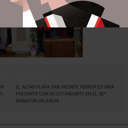
r:
Siguiente:
OR
EL ALTAR PLAYA SAN VICENTE FERRER ESTARÁ
Z»
PRESENTE CON SU ESTANDARTE EN EL 38º
MARATON VALENCIA