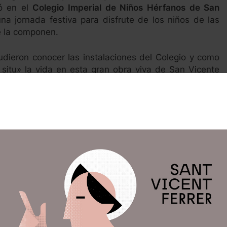
ró en el
Colegio Imperial de Niños Hérfanos de San
una jornada festiva para disfrute de los niños de las
e la componen.
udieron conocer las instalaciones del Colegio y como
n situ» la vida en esta gran obra viva de San Vicente
no del
Clavario Director José Ignacio Llópez
.
bién de actividades y juegos durante la jornada,
 la celebración de la Eucaristía en la Capilla del
Reliquia del Santo. Para finalizar el encuentro la
iesa de las fiestas vicentinas de 2018,
Mª Jesús Moll
,
s niños por su inestimable labor en la fiesta.