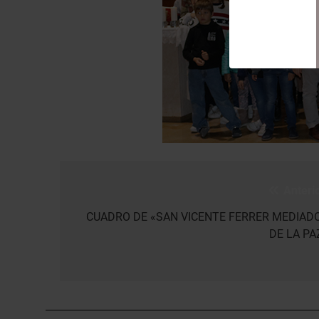
Anterio
Navegación
de
CUADRO DE «SAN VICENTE FERRER MEDIAD
DE LA PA
entradas