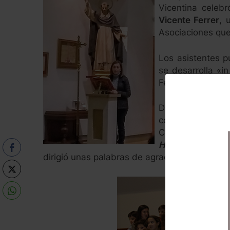
Vicentina celeb
Vicente Ferrer
, 
Asociaciones qu
Los asistentes p
se desarrolla «i
Ferrer, de la ma
Disfrutaron tam
concluyendo con
Colegio ante la 
Honorable Clavar
dirigió unas palabras de agradeciemiento a lo